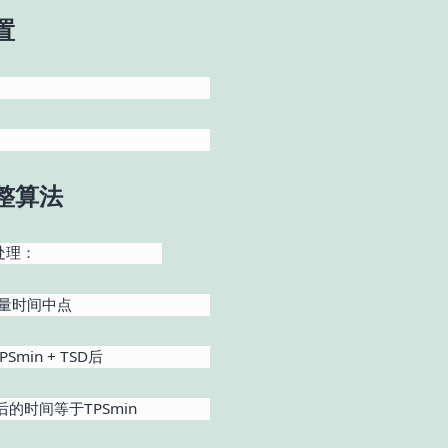
置
整算法
处理：
矢量时间中点
Smin + TSD后
后的时间等于TPSmin