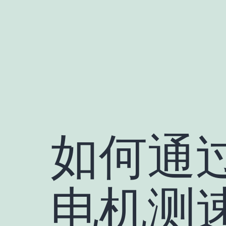
跳
至
内
容
如何通
电机测