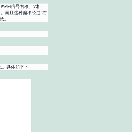
相PWM信号右移、V相
窗口。而且这种偏移经过“右
一致。
化。具体如下：