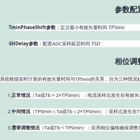
参数配
TminPhaseShift参数
：定义最小有效矢量时间
T
PSmin
·
SHDelay参数
：配置ADC采样延迟时间
·
T
SD
相位调
系统根据实时计算的有效矢量时间与TPSmin的关系，分为三种情况
1.
（Ta或Tb > 2×TPSmin）：电流采样点发生在有效
正常情况
2.
（TPSmin ≤ Ta或Tb ≤ 2×TPSmin）：采样点发生在TP
中间情况
3.
（Ta或Tb < TPSmin）：应用相位偏移确保调整
需要调整情况