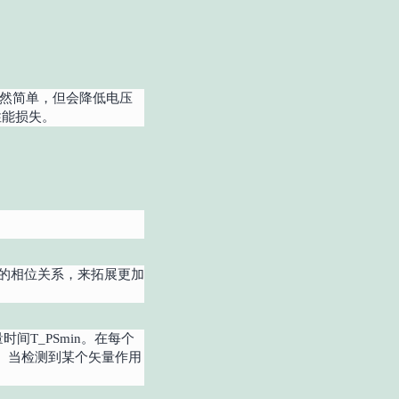
虽然简单，但会降低电压
性能损失。
号的相位关系，来拓展更加
间T_PSmin。在每个
）。当检测到某个矢量作用