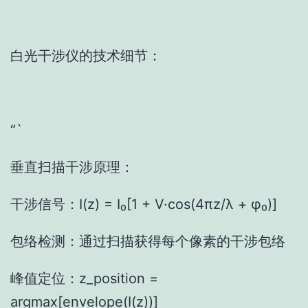
白光干涉仪的技术细节：
“`
垂直扫描干涉原理：
干涉信号：I(z) = I₀[1 + V·cos(4πz/λ + φ₀)]
包络检测：通过扫描获得每个像素的干涉包络
峰值定位：z_position =
argmax[envelope(I(z))]