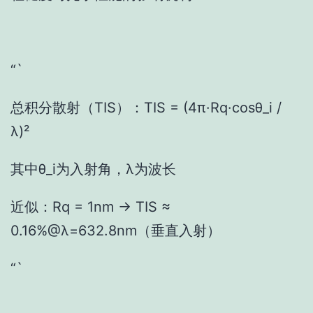
“`
总积分散射（TIS）：TIS = (4π·Rq·cosθ_i /
λ)²
其中θ_i为入射角，λ为波长
近似：Rq = 1nm → TIS ≈
0.16%@λ=632.8nm（垂直入射）
“`