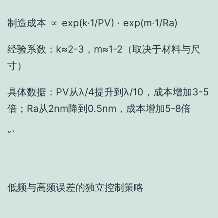
制造成本 ∝ exp(k·1/PV) · exp(m·1/Ra)
经验系数：k≈2-3，m≈1-2（取决于材料与尺
寸）
具体数据：PV从λ/4提升到λ/10，成本增加3-5
倍；Ra从2nm降到0.5nm，成本增加5-8倍
“`
低频与高频误差的独立控制策略