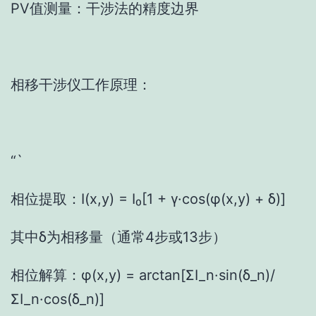
PV值测量：干涉法的精度边界
相移干涉仪工作原理：
“`
相位提取：I(x,y) = I₀[1 + γ·cos(φ(x,y) + δ)]
其中δ为相移量（通常4步或13步）
相位解算：φ(x,y) = arctan[ΣI_n·sin(δ_n)/
ΣI_n·cos(δ_n)]