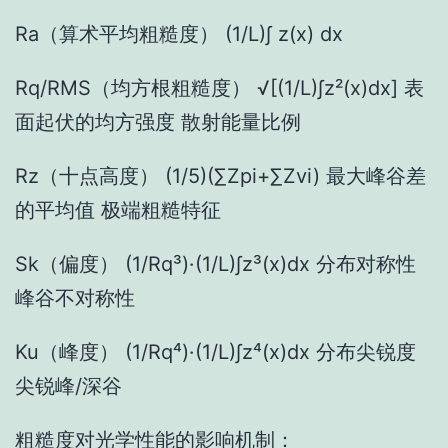
Ra（算术平均粗糙度） (1/L)∫ z(x) dx
Rq/RMS（均方根粗糙度） √[(1/L)∫z²(x)dx] 表
面起伏的均方强度 散射能量比例
Rz（十点高度） (1/5)(∑Zpi+∑Zvi) 最大峰谷差
的平均值 极端粗糙特征
Sk（偏度） (1/Rq³)·(1/L)∫z³(x)dx 分布对称性
峰谷不对称性
Ku（峰度） (1/Rq⁴)·(1/L)∫z⁴(x)dx 分布尖锐度
尖锐峰/深谷
粗糙度对光学性能的影响机制：