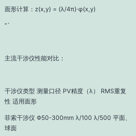
面形计算：z(x,y) = (λ/4π)·φ(x,y)
“`
主流干涉仪性能对比：
干涉仪类型 测量口径 PV精度（λ） RMS重复
性 适用面形
菲索干涉仪 Φ50-300mm λ/100 λ/500 平面、
球面