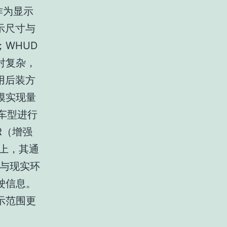
作为显示
示尺寸与
WHUD
对复杂，
用后装方
模实现量
车型进行
R（增强
场上，其通
臵与现实环
驶信息。
示范围更