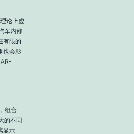
理论上虚
汽车内部
在有限的
角也会影
AR-
D，组合
最大的不同
璃显示