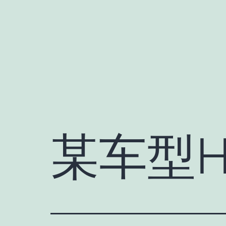
跳
至
内
容
某车型H