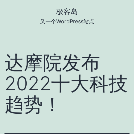
跳
极客岛
至
又一个WordPress站点
内
容
达摩院发布
2022十大科技
趋势！