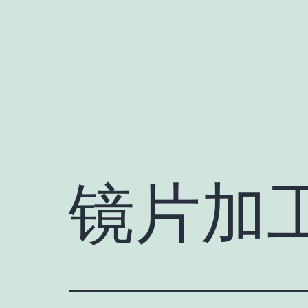
跳
至
内
容
镜片加