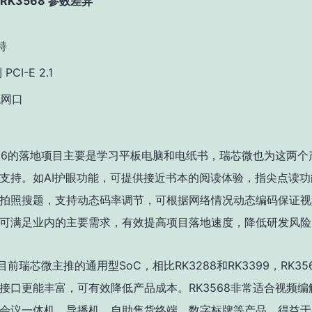
和RK3568 参数差异
持
CI-E 2.1
兆网口
566的落地项目主要是学习平板电脑和电纸书，瑞芯微也为这两个
支持。如AI护眼功能，可提供接近书本的阅读体验，指尖点读
拍照搜题，支持动态码率调节，可根据网络情况动态编码保证视
可满足业内的主要需求，有效提高项目落地速度，降低研发风险
是目前瑞芯微主推的通用型SoC，相比RK3288和RK3399，RK3
接口更能丰富，可有效降低产品成本。RK3568非常适合视频编
会议一体机、导播机、自助售货终端、数字标牌等产品。得益于