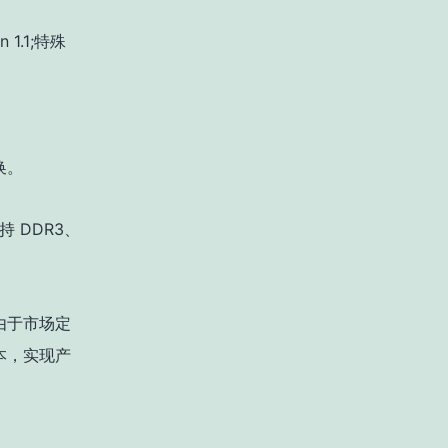
n 1.1;特殊
转换。
 DDR3、
由于市场定
本，实现产