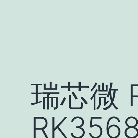
跳
至
内
容
瑞芯微 R
RK35