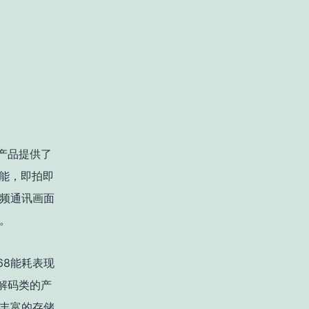
产品提供了
功能，即拍即
频通讯画面
。
568能耗表现
解码类的产
丰富的存储