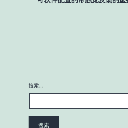
章
导
航
搜索…