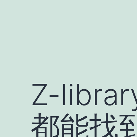
跳
至
内
容
Z-lib
都能找