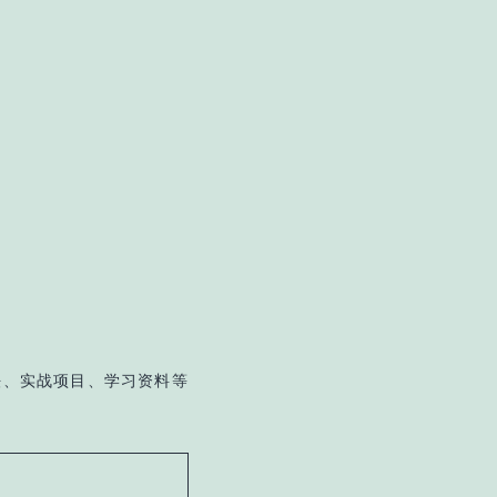
算法、实战项目、学习资料等