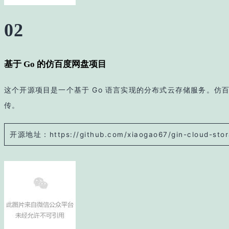
02
基于 Go 的仿百度网盘项目
这个开源项目是一个基于 Go 语言实现的分布式云存储服务。仿
传。
开源地址：https://github.com/xiaogao67/gin-cloud-sto