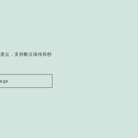
百度云，支持断点续传和秒
rage