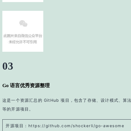
03
Go 语言优秀资源整理
这是一个资源汇总的 GitHub 项目，包含了存储、设计模式、
等的开源项目。
开源项目：https://github.com/shockerli/go-awesome