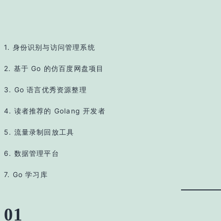
1. 身份识别与访问管理系统
2. 基于 Go 的仿百度网盘项目
3. Go 语言优秀资源整理
4. 读者推荐的 Golang 开发者
5. 流量录制回放工具
6. 数据管理平台
7. Go 学习库
01