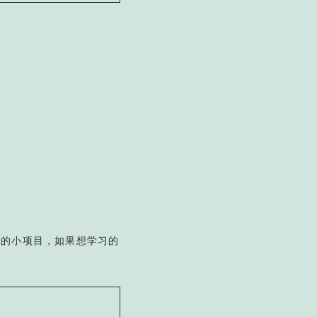
错的小项目，如果想学习的