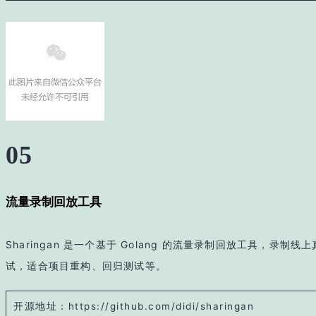
05
流量录制回放工具
Sharingan 是一个基于 Golang 的流量录制回放工具，录制
试，适合项目重构、回归测试等。
开源地址：https://github.com/didi/sharingan