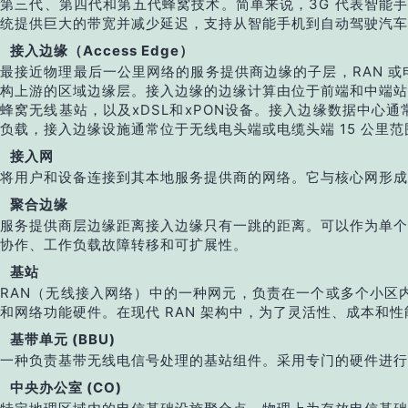
第三代、第四代和第五代蜂窝技术。简单来说，3G 代表智能手
统提供巨大的带宽并减少延迟，支持从智能手机到自动驾驶汽车
接入边缘（Access Edge）
最接近物理最后一公里网络的服务提供商边缘的子层，RAN 
构上游的区域边缘层。接入边缘的边缘计算由位于前端和中端站
蜂窝无线基站，以及xDSL和xPON设备。接入边缘数据中
负载，接入边缘设施通常位于无线电头端或电缆头端 15 公里范围内
接入网
将用户和设备连接到其本地服务提供商的网络。它与核心网形成
聚合边缘
服务提供商层边缘距离接入边缘只有一跳的距离。可以作为单个
协作、工作负载故障转移和可扩展性。
基站
RAN（无线接入网络）中的一种网元，负责在一个或多个小区
和网络功能硬件。在现代 RAN 架构中，为了灵活性、成本和
基带单元 (BBU)
一种负责基带无线电信号处理的基站组件。采用专门的硬件进行数字
中央办公室 (CO)