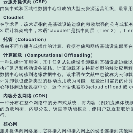
云服务提供商 (CSP)
由集中式和区域性数据中心组成的大型云资源运营组织。最常用于
Cloudlet
在学术界，该术语指的是基础设施边缘的移动增强的公有或私有云，由
3 层计算架构中，术语“cloudlet”是指中间层（Tier 2），T
托管（Colocation）
将由不同方拥有或操作的计算、数据存储和网络基础设施部署在
计算卸载（Computational Offloading）
一种边缘计算用例，其中任务从边缘设备卸载到基础设施边缘以
执行延迟和移动设备能耗。计算卸载还支持新类型的移动应用程
数据中心转移到边缘数据中心。该术语在文献中也被称为云卸载
计算卸载也使新类型的移动应用成为可能，这些应用需要的计算
心转移到边缘数据中心。这个术语也被称为cloud offload 或 cybe
内容分发网络 (CDN)
一种分布在整个网络中的分布式系统，将内容（例如流媒体视频
的负载均衡、内容分发、调度等功能模块，使用户就近获取所需
行。
核心网
服务提供商网络层，它将接入网和接入网上的设备连接到其他网