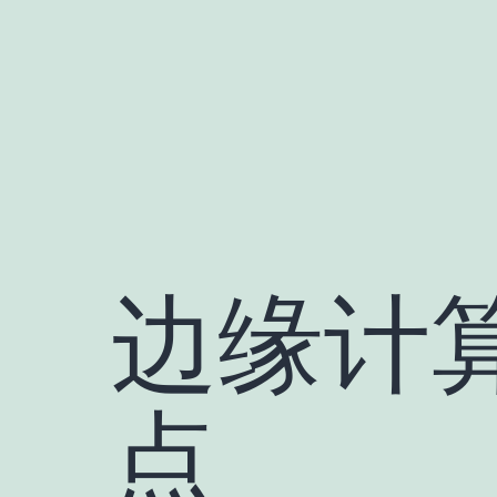
跳
至
内
容
边缘计算
点