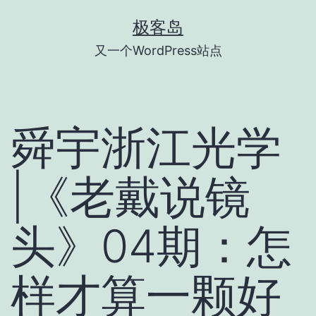
跳
极客岛
至
又一个WordPress站点
内
容
舜宇浙江光学
|《老戴说镜
头》04期：怎
样才算一颗好