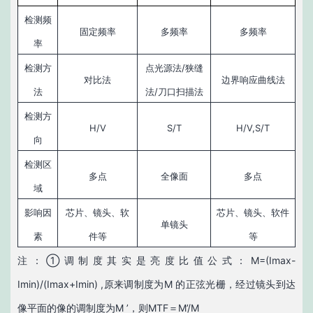
检测频
固定频率
多频率
多频率
率
检测方
点光源法/狭缝
对比法
边界响应曲线法
法
法/刀口扫描法
检测方
H/V
S/T
H/V,S/T
向
检测区
多点
全像面
多点
域
影响因
芯片、镜头、软
芯片、镜头、软件
单镜头
素
件等
等
注：①调制度其实是亮度比值公式：M=(Imax-
Imin)/(Imax+Imin) ,原来调制度为M 的正弦光栅，经过镜头到达
像平面的像的调制度为M ’，则MTF＝M’/M