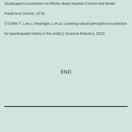
Quadruped Locomotion via Whole-Body Impulse Control and Model
Predictive Control, 2019.
[11] Miki T, Lee J, Hwangbo J, et al. Learning robust perceptive locomotion
for quadrupedal robots in the wild[J]. Science Robotics, 2022.
END