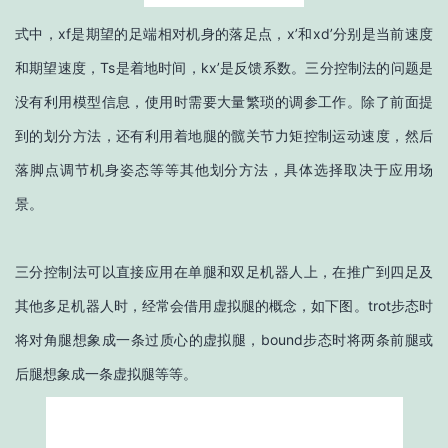
式中，xf是期望的足端相对机身的落足点，x’和xd’分别是当前速度
和期望速度，Ts是着地时间，kx’是反馈系数。三分控制法的问题是
没有利用模型信息，使用时需要大量繁琐的调参工作。除了前面提
到的划分方法，还有利用着地腿的髋关节力矩控制运动速度，然后
落脚点调节机身姿态等等其他划分方法，具体选择取决于应用场
景。
三分控制法可以直接应用在单腿和双足机器人上，在推广到四足及
其他多足机器人时，经常会借用虚拟腿的概念，如下图。trot步态时
将对角腿想象成一条过质心的虚拟腿，bound步态时将两条前腿或
后腿想象成一条虚拟腿等等。