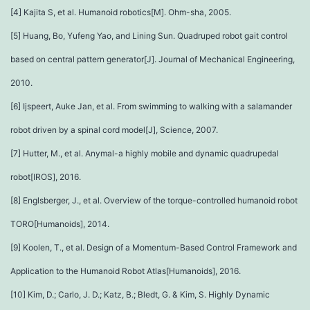
[4] Kajita S, et al. Humanoid robotics[M]. Ohm-sha, 2005.
[5] Huang, Bo, Yufeng Yao, and Lining Sun. Quadruped robot gait control
based on central pattern generator[J]. Journal of Mechanical Engineering,
2010.
[6] Ijspeert, Auke Jan, et al. From swimming to walking with a salamander
robot driven by a spinal cord model[J], Science, 2007.
[7] Hutter, M., et al. Anymal-a highly mobile and dynamic quadrupedal
robot[IROS], 2016.
[8] Englsberger, J., et al. Overview of the torque-controlled humanoid robot
TORO[Humanoids], 2014.
[9] Koolen, T., et al. Design of a Momentum-Based Control Framework and
Application to the Humanoid Robot Atlas[Humanoids], 2016.
[10] Kim, D.; Carlo, J. D.; Katz, B.; Bledt, G. & Kim, S. Highly Dynamic