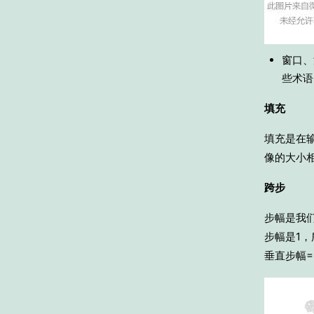
窗口、
些术语
填充
填充是在
像的大小
跨步
步幅是我
步幅是1
垂直步幅=