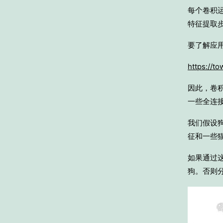
每个卷积
特征提取
要了解应
https://t
因此，卷
一些全连
我们假设
征和一些
如果通过
狗。否则