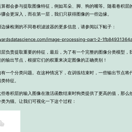
运算都会参与提取图像特征，例如耳朵、脚、狗的嘴等。随着卷积层
步骤会更深入，而在第一层，我们只获得图像的一些边缘。
用边缘检测的不同卷积滤波器的更多信息，请参阅以下帖子：
owardsdatascience.com/image-processing-part-2-1fb84931364
积层负责提取重要的特征，最后，为了有一个完整的图像分类模型，
接的输出节点，根据它们的权重来决定图像的正确类别！
狗有一个分类问题。在这种情况下，在训练结束时，一些输出节点将
猫类特征。
这些卷积层的输入图像在激活函数结束时狗类提供了更高的值，那么
分类为猫。让我们可视化一下这个过程：