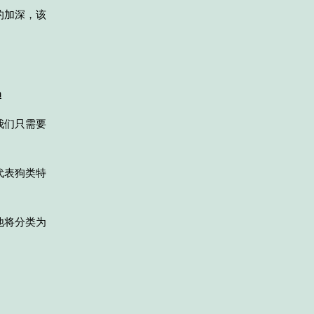
的加深，该
a
我们只需要
代表狗类特
他将分类为