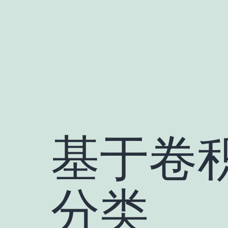
跳
至
内
容
基于卷
分类