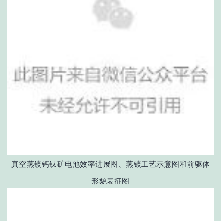
真空蒸镀钙钛矿电池效率进展图、蒸镀工艺示意图和前驱体
形貌表征图