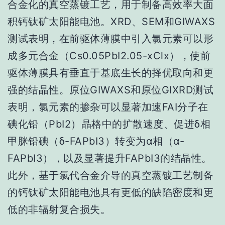
合金化的真空蒸镀工艺，用于制备高效率大面
积钙钛矿太阳能电池。XRD、SEM和GIWAXS
测试表明，在前驱体薄膜中引入氯元素可以形
成多元合金（Cs0.05PbI2.05-xClx），使前
驱体薄膜具有垂直于基底生长的择优取向和更
强的结晶性。原位GIWAXS和原位GIXRD测试
表明，氯元素的掺杂可以显著加速FAI分子在
碘化铅（PbI2）晶格中的扩散速度、促进δ相
甲脒铅碘（δ-FAPbI3）转变为α相（α-
FAPbI3），以及显著提升FAPbI3的结晶性。
此外，基于氯代合金介导的真空蒸镀工艺制备
的钙钛矿太阳能电池具有更低的缺陷密度和更
低的非辐射复合损失。