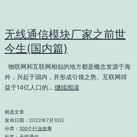
之
前
世
无线通信模块厂家之前世
今
生
今生(国内篇)
(海
外
物联网和互联网相似的地方都是概念发源于海
篇)
外，兴起于国内，并形成引领之势。互联网得
无
益于14亿人口的…
继续阅读
线
通
精选文章
信
发布日期：
2022年7月10日
模
分类：
100个行业故事
标签：
无线通信