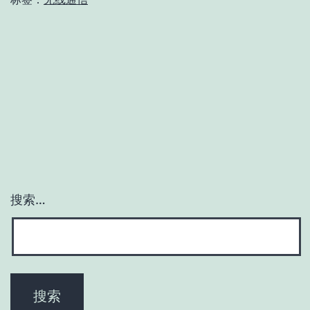
块
厂
家
之
前
世
今
生
(国
搜索…
内
篇)