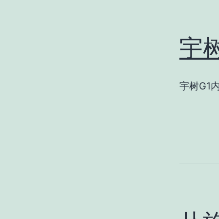
宇
宇树G1