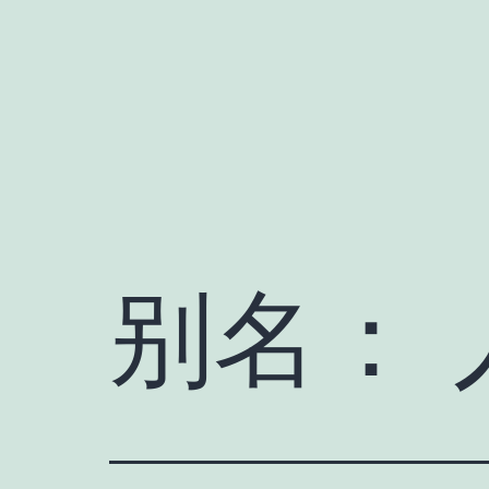
跳
至
内
容
别名：