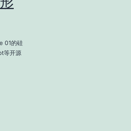
形
 01的硅
ot等开源