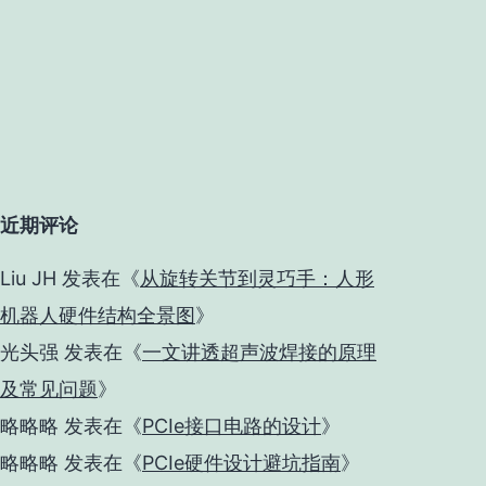
近期评论
Liu JH
发表在《
从旋转关节到灵巧手：人形
机器人硬件结构全景图
》
光头强
发表在《
一文讲透超声波焊接的原理
及常见问题
》
略略略
发表在《
PCIe接口电路的设计
》
略略略
发表在《
PCIe硬件设计避坑指南
》