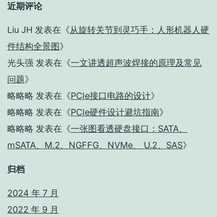
近期评论
Liu JH
发表在《
从旋转关节到灵巧手：人形机器人硬
件结构全景图
》
光头强
发表在《
一文讲透超声波焊接的原理及常见
问题
》
略略略
发表在《
PCIe接口电路的设计
》
略略略
发表在《
PCIe硬件设计避坑指南
》
略略略
发表在《
一张图看透硬盘接口：SATA、
mSATA、M.2、NGFFG、NVMe、 U.2、SAS
》
归档
2024 年 7 月
2022 年 9 月