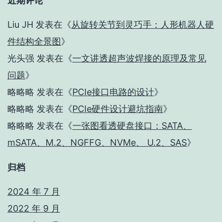
近期评论
Liu JH
发表在《
从旋转关节到灵巧手：人形机器人硬
件结构全景图
》
光头强
发表在《
一文讲透超声波焊接的原理及常见
问题
》
略略略
发表在《
PCIe接口电路的设计
》
略略略
发表在《
PCIe硬件设计避坑指南
》
略略略
发表在《
一张图看透硬盘接口：SATA、
mSATA、M.2、NGFFG、NVMe、 U.2、SAS
》
归档
2024 年 7 月
2022 年 9 月