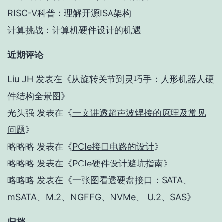
RISC-V科普：理解开源ISA架构
计算挑战：计算机硬件设计的机遇
近期评论
Liu JH
发表在《
从旋转关节到灵巧手：人形机器人硬
件结构全景图
》
光头强
发表在《
一文讲透超声波焊接的原理及常见
问题
》
略略略
发表在《
PCIe接口电路的设计
》
略略略
发表在《
PCIe硬件设计避坑指南
》
略略略
发表在《
一张图看透硬盘接口：SATA、
mSATA、M.2、NGFFG、NVMe、 U.2、SAS
》
归档