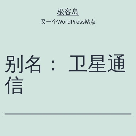
跳
极客岛
至
又一个WordPress站点
内
容
别名：
卫星通
信