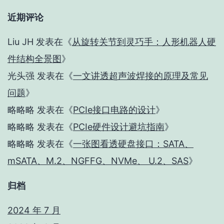
近期评论
Liu JH
发表在《
从旋转关节到灵巧手：人形机器人硬
件结构全景图
》
光头强
发表在《
一文讲透超声波焊接的原理及常见
问题
》
略略略
发表在《
PCIe接口电路的设计
》
略略略
发表在《
PCIe硬件设计避坑指南
》
略略略
发表在《
一张图看透硬盘接口：SATA、
mSATA、M.2、NGFFG、NVMe、 U.2、SAS
》
归档
2024 年 7 月