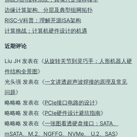
边缘计算架构、分层及典型组网拓扑
RISC-V科普：理解开源ISA架构
计算挑战：计算机硬件设计的机遇
近期评论
Liu JH
发表在《
从旋转关节到灵巧手：人形机器人硬
件结构全景图
》
光头强
发表在《
一文讲透超声波焊接的原理及常见
问题
》
略略略
发表在《
PCIe接口电路的设计
》
略略略
发表在《
PCIe硬件设计避坑指南
》
略略略
发表在《
一张图看透硬盘接口：SATA、
mSATA、M.2、NGFFG、NVMe、 U.2、SAS
》