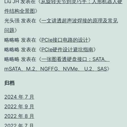
Liu JH
发表在《
从旋转关节到灵巧手：人形机器人硬
件结构全景图
》
光头强
发表在《
一文讲透超声波焊接的原理及常见
问题
》
略略略
发表在《
PCIe接口电路的设计
》
略略略
发表在《
PCIe硬件设计避坑指南
》
略略略
发表在《
一张图看透硬盘接口：SATA、
mSATA、M.2、NGFFG、NVMe、 U.2、SAS
》
归档
2024 年 7 月
2022 年 9 月
2022 年 8 月
2022 年 7 月