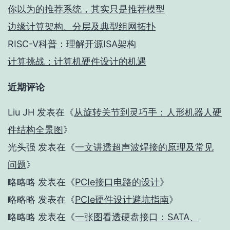
你以为的推荐系统，其实只是推荐模型
边缘计算架构、分层及典型组网拓扑
RISC-V科普：理解开源ISA架构
计算挑战：计算机硬件设计的机遇
近期评论
Liu JH
发表在《
从旋转关节到灵巧手：人形机器人硬
件结构全景图
》
光头强
发表在《
一文讲透超声波焊接的原理及常见
问题
》
略略略
发表在《
PCIe接口电路的设计
》
略略略
发表在《
PCIe硬件设计避坑指南
》
略略略
发表在《
一张图看透硬盘接口：SATA、