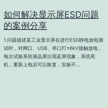
和
如何解决显示屏ESD问题
DP
显
的案例分享
示
屏
1.问题描述某工业显示屏在进行ESD静电放电测
都
试时，对网口、USB、串口打±6kV接触放电，
有
每次试验系统液晶屏出现蓝屏现象，系统死
哪
机，重新上电后可以恢复，实验不…
些
接
口？