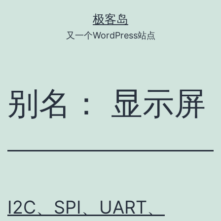
跳
极客岛
至
又一个WordPress站点
内
容
别名：
显示屏
I2C、SPI、UART、