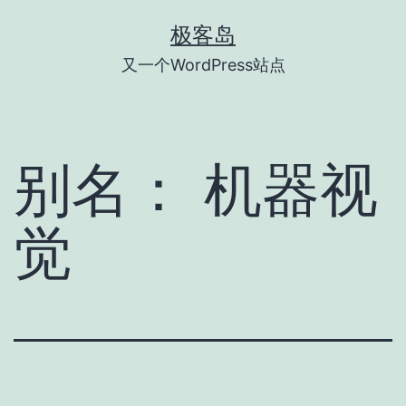
跳
极客岛
至
又一个WordPress站点
内
容
别名：
机器视
觉