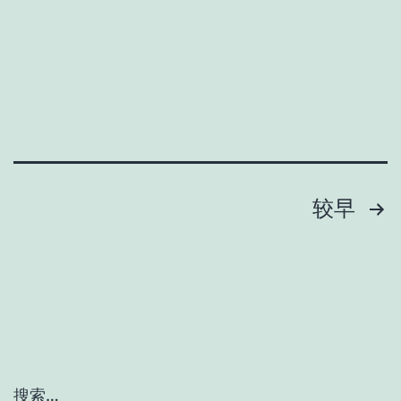
文
较早
章
分
页
搜索…