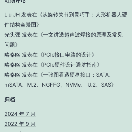
近期评论
Liu JH
发表在《
从旋转关节到灵巧手：人形机器人硬
件结构全景图
》
光头强
发表在《
一文讲透超声波焊接的原理及常见
问题
》
略略略
发表在《
PCIe接口电路的设计
》
略略略
发表在《
PCIe硬件设计避坑指南
》
略略略
发表在《
一张图看透硬盘接口：SATA、
mSATA、M.2、NGFFG、NVMe、 U.2、SAS
》
归档
2024 年 7 月
2022 年 9 月