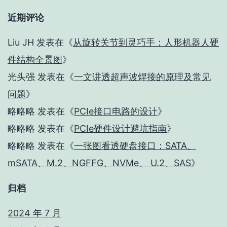
近期评论
Liu JH
发表在《
从旋转关节到灵巧手：人形机器人硬
件结构全景图
》
光头强
发表在《
一文讲透超声波焊接的原理及常见
问题
》
略略略
发表在《
PCIe接口电路的设计
》
略略略
发表在《
PCIe硬件设计避坑指南
》
略略略
发表在《
一张图看透硬盘接口：SATA、
mSATA、M.2、NGFFG、NVMe、 U.2、SAS
》
归档
2024 年 7 月