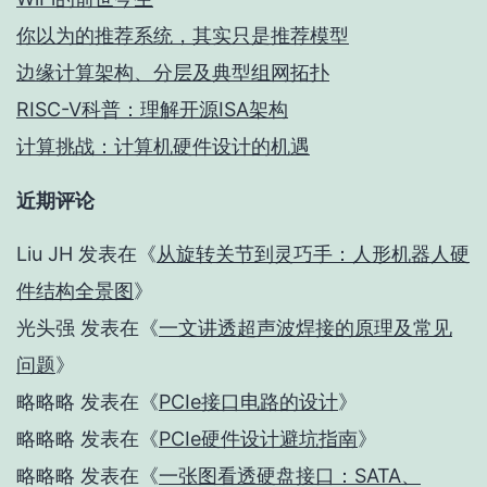
你以为的推荐系统，其实只是推荐模型
边缘计算架构、分层及典型组网拓扑
RISC-V科普：理解开源ISA架构
计算挑战：计算机硬件设计的机遇
近期评论
Liu JH
发表在《
从旋转关节到灵巧手：人形机器人硬
件结构全景图
》
光头强
发表在《
一文讲透超声波焊接的原理及常见
问题
》
略略略
发表在《
PCIe接口电路的设计
》
略略略
发表在《
PCIe硬件设计避坑指南
》
略略略
发表在《
一张图看透硬盘接口：SATA、