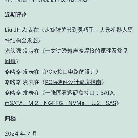
近期评论
Liu JH
发表在《
从旋转关节到灵巧手：人形机器人硬
件结构全景图
》
光头强
发表在《
一文讲透超声波焊接的原理及常见
问题
》
略略略
发表在《
PCIe接口电路的设计
》
略略略
发表在《
PCIe硬件设计避坑指南
》
略略略
发表在《
一张图看透硬盘接口：SATA、
mSATA、M.2、NGFFG、NVMe、 U.2、SAS
》
归档
2024 年 7 月