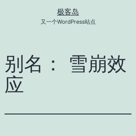
跳
极客岛
至
又一个WordPress站点
内
容
别名：
雪崩效
应