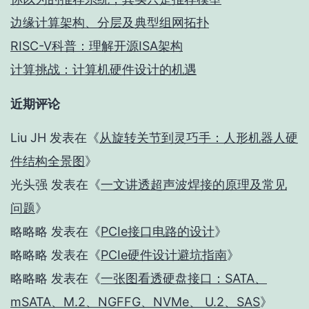
边缘计算架构、分层及典型组网拓扑
RISC-V科普：理解开源ISA架构
计算挑战：计算机硬件设计的机遇
近期评论
Liu JH
发表在《
从旋转关节到灵巧手：人形机器人硬
件结构全景图
》
光头强
发表在《
一文讲透超声波焊接的原理及常见
问题
》
略略略
发表在《
PCIe接口电路的设计
》
略略略
发表在《
PCIe硬件设计避坑指南
》
略略略
发表在《
一张图看透硬盘接口：SATA、
mSATA、M.2、NGFFG、NVMe、 U.2、SAS
》