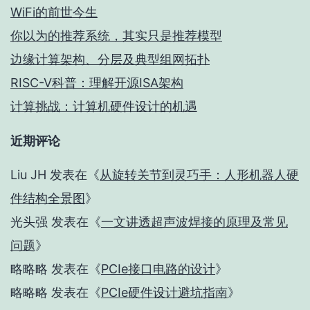
WiFi的前世今生
你以为的推荐系统，其实只是推荐模型
边缘计算架构、分层及典型组网拓扑
RISC-V科普：理解开源ISA架构
计算挑战：计算机硬件设计的机遇
近期评论
Liu JH
发表在《
从旋转关节到灵巧手：人形机器人硬
件结构全景图
》
光头强
发表在《
一文讲透超声波焊接的原理及常见
问题
》
略略略
发表在《
PCIe接口电路的设计
》
略略略
发表在《
PCIe硬件设计避坑指南
》