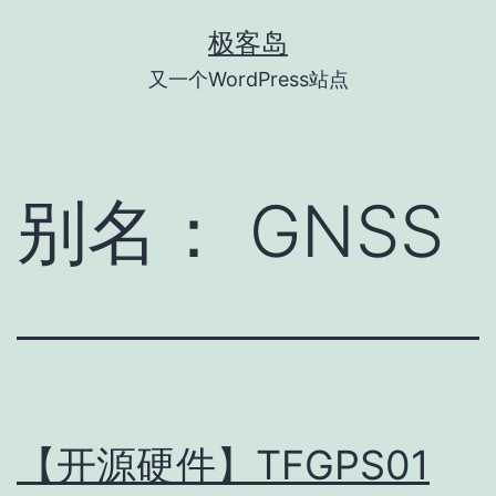
跳
极客岛
至
又一个WordPress站点
内
容
别名：
GNSS
【开源硬件】TFGPS01