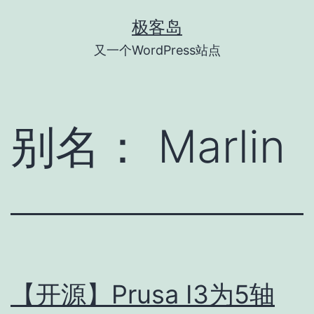
跳
极客岛
至
又一个WordPress站点
内
容
别名：
Marlin
【开源】Prusa I3为5轴