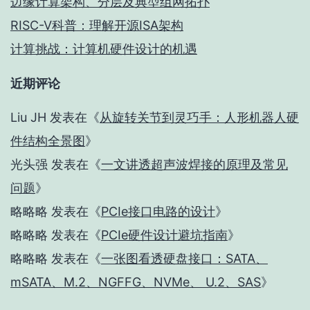
边缘计算架构、分层及典型组网拓扑
RISC-V科普：理解开源ISA架构
计算挑战：计算机硬件设计的机遇
近期评论
Liu JH
发表在《
从旋转关节到灵巧手：人形机器人硬
件结构全景图
》
光头强
发表在《
一文讲透超声波焊接的原理及常见
问题
》
略略略
发表在《
PCIe接口电路的设计
》
略略略
发表在《
PCIe硬件设计避坑指南
》
略略略
发表在《
一张图看透硬盘接口：SATA、
mSATA、M.2、NGFFG、NVMe、 U.2、SAS
》