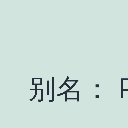
跳
至
内
容
别名：