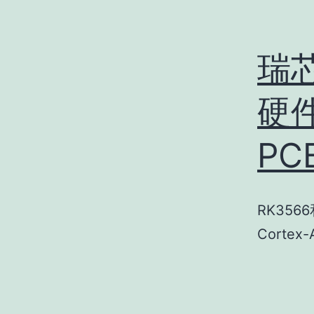
瑞芯
硬
PC
RK356
Corte