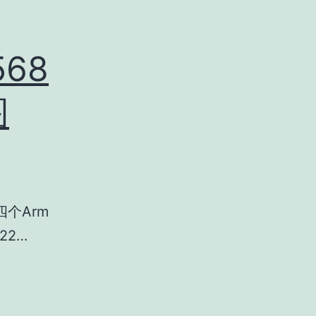
568
图
四个Arm
22…