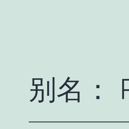
跳
至
内
容
别名：