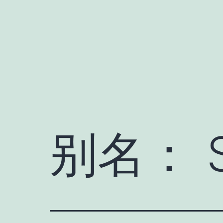
跳
至
内
容
别名：