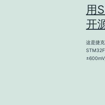
用S
开
这是捷克
STM32
±600mV