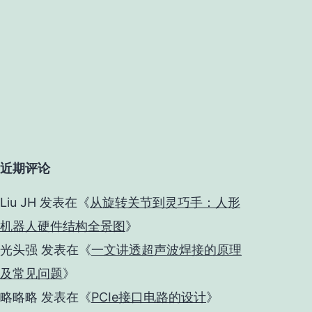
近期评论
Liu JH
发表在《
从旋转关节到灵巧手：人形
机器人硬件结构全景图
》
光头强
发表在《
一文讲透超声波焊接的原理
及常见问题
》
略略略
发表在《
PCIe接口电路的设计
》