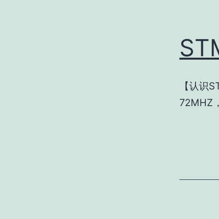
S
【认识ST
72MHZ