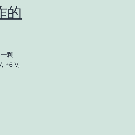
制作的
了一颗
±6 V,