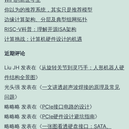
你以为的推荐系统，其实只是推荐模型
边缘计算架构、分层及典型组网拓扑
RISC-V科普：理解开源ISA架构
计算挑战：计算机硬件设计的机遇
近期评论
Liu JH
发表在《
从旋转关节到灵巧手：人形机器人硬
件结构全景图
》
光头强
发表在《
一文讲透超声波焊接的原理及常见
问题
》
略略略
发表在《
PCIe接口电路的设计
》
略略略
发表在《
PCIe硬件设计避坑指南
》
略略略
发表在《
一张图看透硬盘接口：SATA、