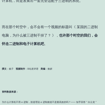
计算机，而是发展出一套完全适配于三进制的系统。
而在那个时空中，会不会有一个视频的标题叫《 某国的二进制
电脑，为什么被三进制干掉了？ 》，
也许那个时空的我们，会
怀念二进制和电子计算机吧
。
撰文
：杨子
视频制作
：B站差评君
美编
：焕妍
资料数据来源：
为什么计算机不用 e 进制，按道理说 e 进制难道不是最高效的吗？—— 知乎回答 “ 白云龙 ”