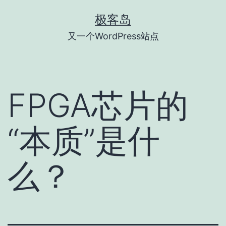
跳
极客岛
至
又一个WordPress站点
内
容
FPGA芯片的
“本质”是什
么？