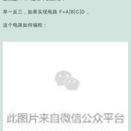
举一反三，如果实现电路 F=A|B|C|D 。
这个电路如何编程：