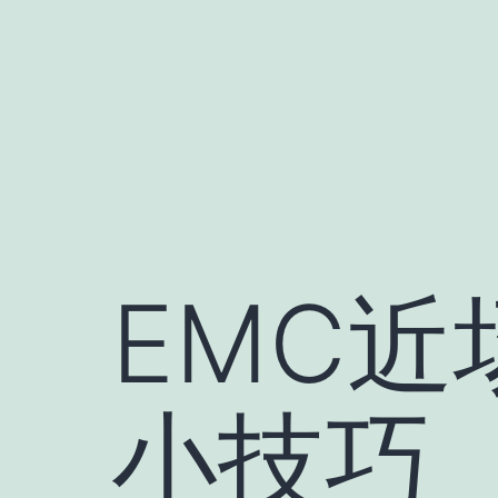
跳
至
内
容
EMC
小技巧