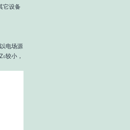
其它设备
以电场源
Z
较小，
0