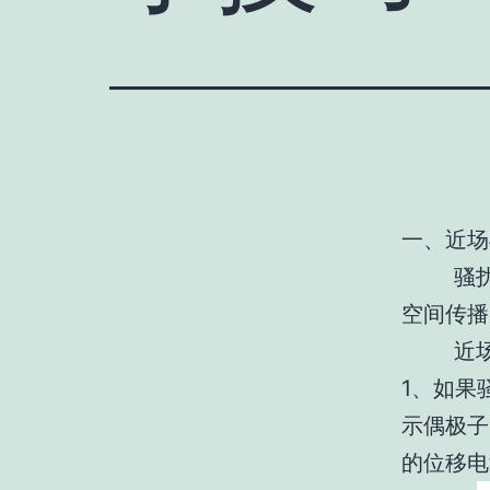
一、近场
骚扰通
空间传播
近场又
1、如果
示偶极子
的位移电