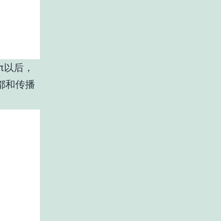
π以后，
都和传播