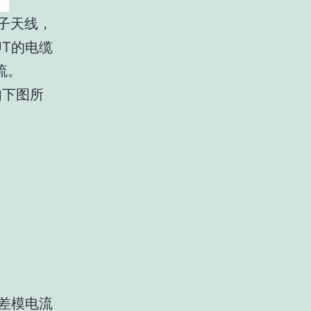
子天线，
UT的电缆
流。
如下图所
差模电流