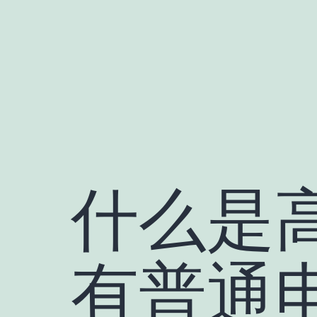
跳
至
内
容
什么是
有普通