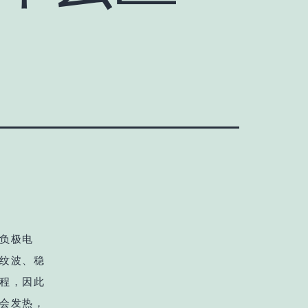
负极电
纹波、稳
程，因此
会发热，