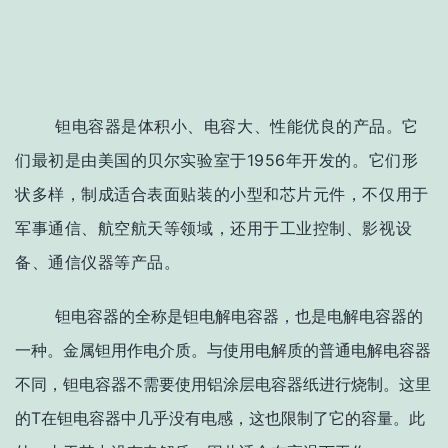
钽电容器是体积小、电容大、性能优良的产品。它
们最初是由美国的贝尔实验室于1956年开发的。它们形
状多样，制成适合表面贴装的小型和芯片元件，不仅用于
军事通信、航空航天等领域，还用于工业控制、影视设
备、通信仪器等产品。
钽电容器的全称是钽电解电容器，也是电解电容器的
一种。金属钽用作电介质。与使用电解质的普通电解电容器
不同，钽电容器不需要使用铝涂层电容器纸进行烧制。这里
的T在钽电容器中几乎没有电感，这也限制了它的容量。此