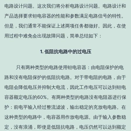
电路设计问题。这次我们将分析电路设计问题。电路设计和
产品选择要求钽电容器的性能和参数满足电路信号的特性。
但是，我们通常不能保证上述两项任务都做好。因此，在使
用过程中难免会出现故障问题，简单总结如下：
1. 低阻抗电路中的过电压
只有两种类型的电路使用钽电容器：由电阻保护的电
路和没有电阻保护的低阻抗电路。对于带电阻的电路，由于
电阻会降低电压并抑制大电流，因此工作电压可以达到钽电
容器额定电压的60%。有两种类型的电路没有电阻器进行保
护：前电平输入经过整流滤波，输出稳定的充放电电路。在
这种类型的电路中，电容器用作放电电源。由于输入参数稳
定，没有浪涌，即使是低阻抗电路，电压仍然可以达到额定