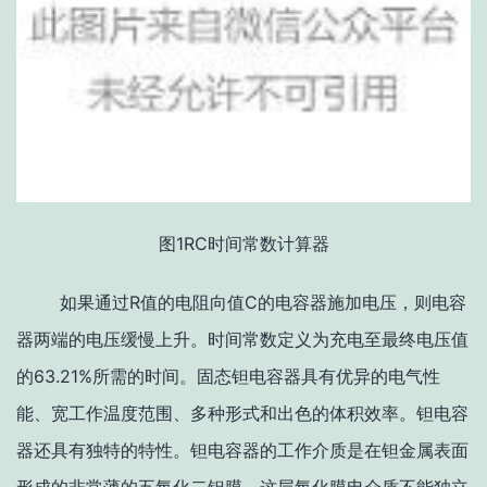
图1RC时间常数计算器
如果通过R值的电阻向值C的电容器施加电压，则电容
器两端的电压缓慢上升。时间常数定义为充电至最终电压值
的63.21%所需的时间。固态钽电容器具有优异的电气性
能、宽工作温度范围、多种形式和出色的体积效率。钽电容
器还具有独特的特性。钽电容器的工作介质是在钽金属表面