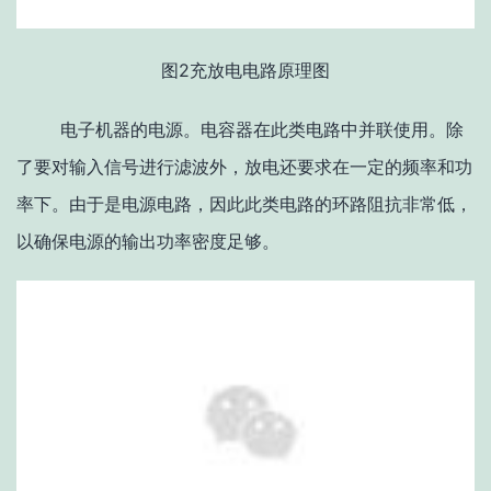
图2充放电电路原理图
电子机器的电源。电容器在此类电路中并联使用。除
了要对输入信号进行滤波外，放电还要求在一定的频率和功
率下。由于是电源电路，因此此类电路的环路阻抗非常低，
以确保电源的输出功率密度足够。