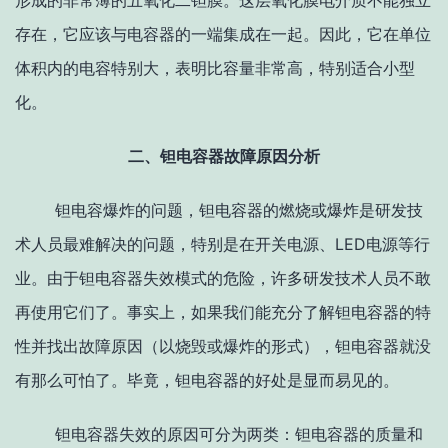
形成的非常薄的五氧化二钽膜。这层氧化膜电介质不能独立
存在，它应该与电容器的一端集成在一起。因此，它在单位
体积内的电容特别大，表明比容量非常高，特别适合小型
化。
二、钽电容器故障原因分析
钽电容爆炸的问题，钽电容器的燃烧或爆炸是研发技
术人员最难解决的问题，特别是在开关电源、LED电源等行
业。由于钽电容器失效模式的危险，许多研发技术人员不敢
再使用它们了。事实上，如果我们能充分了解钽电容器的特
性并找出故障原因（以烧毁或爆炸的形式），钽电容器就没
有那么可怕了。毕竟，钽电容器的好处是显而易见的。
钽电容器失效的原因可分为两类：钽电容器的质量和