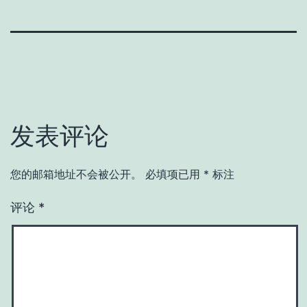
发表评论
您的邮箱地址不会被公开。
必填项已用
*
标注
评论
*