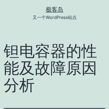
跳
极客岛
至
又一个WordPress站点
内
容
钽电容器的性
能及故障原因
分析