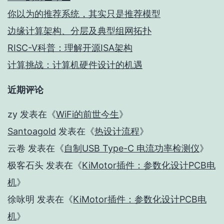
你以为的推荐系统，其实只是推荐模型
边缘计算架构、分层及典型组网拓扑
RISC-V科普：理解开源ISA架构
计算挑战：计算机硬件设计的机遇
近期评论
zy
发表在《
WiFi的前世今生
》
Santoagold
发表在《
热设计流程
》
云卷
发表在《
自制USB Type-C 电流功率检测仪
》
极客石头
发表在《
KiMotor插件：参数化设计PCB电
机
》
徐咏明
发表在《
KiMotor插件：参数化设计PCB电
机
》