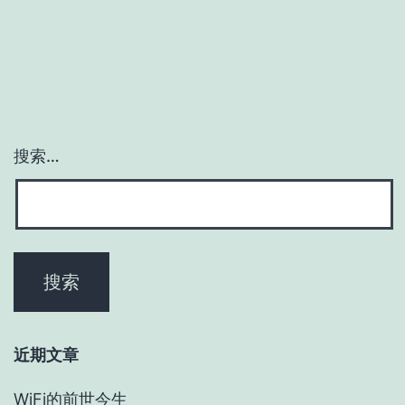
搜索…
近期文章
WiFi的前世今生