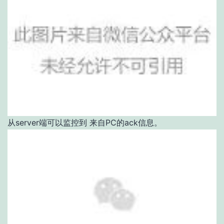
从server端可以监控到 来自PC的ack信息。