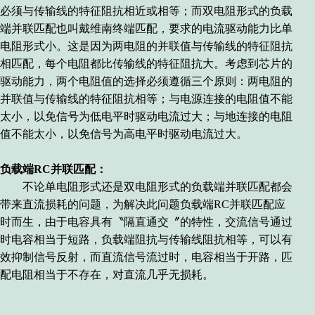
必须与传输线的特征阻抗相近或相等
；
而双电阻形式的负载
端并联匹配也叫戴维南终端匹配，
要求的电流驱动能力比单
电阻形式小。这是因为两电阻的并联值与传输线的特征阻抗
相匹配，每个电阻都比传输线的特征阻抗大。考虑到芯片的
驱动能力，两个电阻值的选择必须遵循三个原则
：
两电阻的
并联值与传输线的特征阻抗相等
；
与电源连接的电阻值不能
太小，以免信号为低电平时驱动电流过大
；
与地连接的电阻
值不能太小，以免信号为高电平时驱动电流过大
。
负载端RC并联匹配：
不论单电阻形式还是双电阻形式的
负载端并联匹配
都会
带来直流损耗的问题，为解决此问题负载端RC并联匹配应
时而生，由于电容具有
〝
隔直通交
〞
的特性，交流信号通过
时电容相当于短路，负载端阻抗与传输线阻抗相等，可以有
效抑制信号反射，而直流信号流过时，电容相当于开路，匹
配电阻相当于不存在，对直流几乎无损耗。