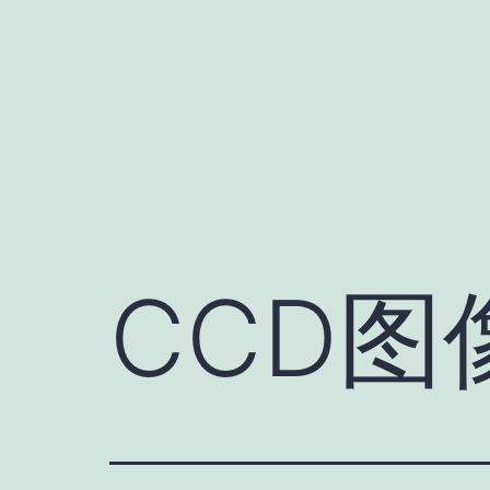
跳
至
内
容
CCD