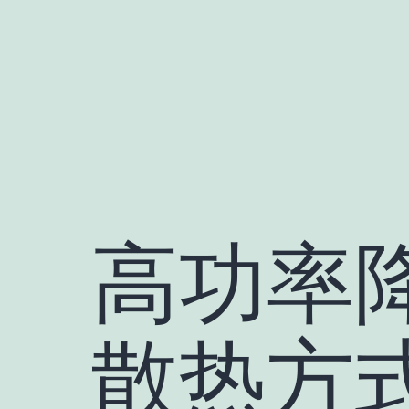
跳
至
内
容
高功率
散热方式