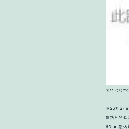
图25.带和不
图26和2
散热片的低边
60mm散