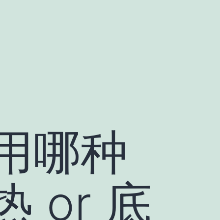
用哪种
or 底