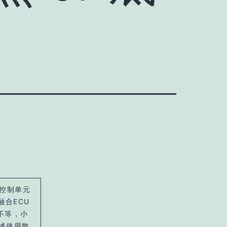
控制单元
合ECU
不等，小
述使用散