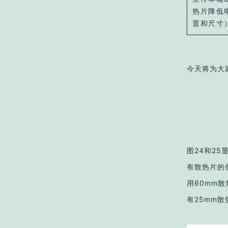
热片降低
置和尺寸
今天将为大
图24和2
有散热片的低
用60mm
有25mm散