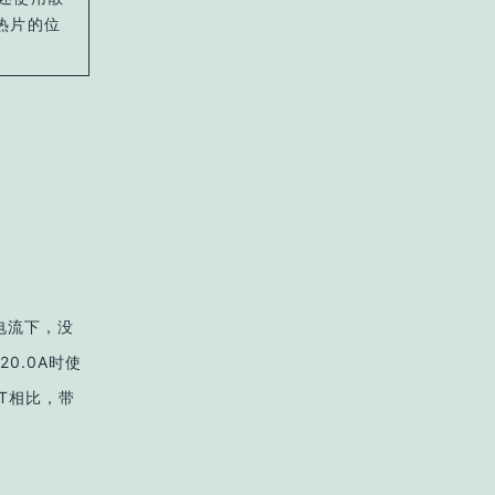
热片的位
电流下，没
20.0A时使
ET相比，带