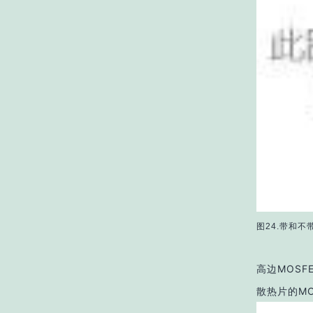
图24.带和不
高边MOSF
散热片的MO