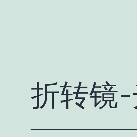
跳
至
内
容
折转镜