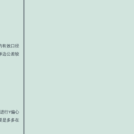
的有效口径
单边公差较
镜进行
偏心
Y
要是多多在