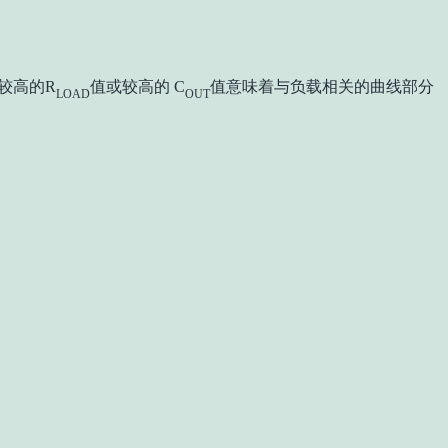
较高的R
值或较高的 C
值意味着与负载相关的曲线部分
LOAD
OUT