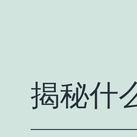
跳
至
内
容
揭秘什么