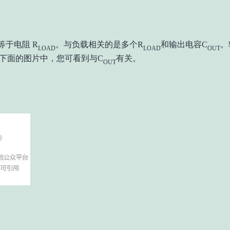
等于电阻 R
。与负载相关的是多个R
和输出电容C
。
LOAD
LOAD
OUT
下面的图片中，您可看到与C
有关。
OUT