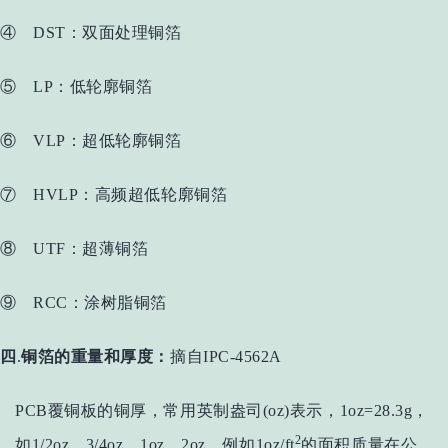
④ DST：双面处理铜箔
⑤ LP：低轮廓铜箔
⑥ VLP：超低轮廓铜箔
⑦ HVLP：高频超低轮廓铜箔
⑧ UTF：超薄铜箔
⑨ RCC：涂树脂铜箔
四
.
铜箔的重量和厚度：
摘自IPC-4562A
PCB覆铜板的铜厚，常用英制盎司(oz)表示，1oz=28.3g，
2
如1/2oz、3/4oz、1oz、2oz，例如1oz/ft
的面积质量在公