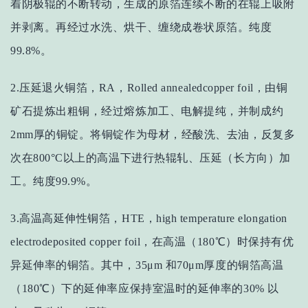
着阴极辊的不断转动，生成的原箔连续不断的在辊上吸附
并剥离。再经过水洗、烘干、缠绕成卷状原箔。纯度
99.8%。
2.压延退火铜箔，RA，Rolled annealedcopper foil，由铜
矿石提炼出粗铜，经过熔炼加工、电解提纯，并制成约
2mm厚的铜锭。将铜锭作为母材，经酸洗、去油，反复多
次在800°C以上的高温下进行热辊轧、压延（长方向）加
工。纯度99.9%。
3.高温高延伸性铜箔，HTE，high temperature elongation
electrodeposited
copper foil，在高温（180℃）时保持有优
异延伸率的铜箔。其中，35μm 和70μm厚度的铜箔高温
（180℃）下的延伸率应保持室温时的延伸率的30% 以