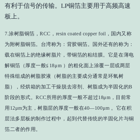
有利于信号的传输。LP铜箔主要用于高频高速
板上。
7.涂树脂铜箔，RCC，resin coated copper foil，国内又称
为附树脂铜箔。台湾称为：背胶铜箔。国外还有的称为：
载在铜箔上的绝缘树脂片，带铜箔的粘结膜。它是在薄电
解铜箔（厚度一般≦18μm ）的粗化面上涂覆一层或两层
特殊组成的树脂胶液（树脂的主要成分通常是环氧树
脂），经烘箱的加工干燥脱去溶剂、树脂成为半固化的B
阶段的形式。RCC所用的厚度一般不超过18μm，目前常
用12μm为主，树脂层的厚度一般在40—100μm 。它在积
层法多层板的制作过程中，起到代替传统的半固化片与铜
箔二者的作用。