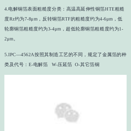
4.电解铜箔表面粗糙度分类：高温高延伸性铜箔HTE粗糙
度Rz约为7-8μm，反转铜箔RTF的粗糙度约为4-6μm，低
轮廓铜箔粗糙度约为3-4μm，超低轮廓铜箔粗糙度约为1-
2μm。
5.IPC—4562A按照其制造工艺的不同，规定了金属箔的种
类及代号：E-电解箔 W-压延箔 O-其它箔铜