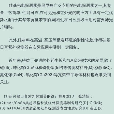
硅基光电探测器是最早被广泛应用的光电探测器之一
,
其制
备工艺简单､性能可靠
,
在可见光和红外光的响应方面具有一定优
势｡但由于其禁带宽度带来的局限性
,
在日盲波段应用时需要滤光
片辅助｡
此外
,
硅材料在高温､高压等极端环境的耐性较差
,
使得硅基
日盲紫外探测器在实际应用中受到一定限制｡
近年来
,
得益于先进的外延生长和气相沉积技术的发展
,
除了
硅
(Si)
､砷化镓
(GaAs)
和磷化铟
(InP)
等传统材料外
,
碳化硅
(SiC)
､
氮化镓
(GaN)
､氧化镓
(Ga203)
等宽禁带半导体材料也逐渐受到
关注｡
(1)超灵敏日盲紫外探测器的设计和开发
[D] 张清怡；
(2)InAs/GaSb类超晶格长波红外探测器制备研究[D] 许佳佳;
(3)InAs/GaSb类超晶格红外探测器表面性质研究[D] 崔玉容;