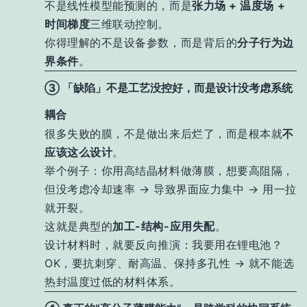
不是线性模型能预测的，而是
张力场 + 温度场 +
时间梯度
三维联动控制。
你得理解的不是设备参数，而是背后的
分子行为边
界条件
。
③ 「缺陷」不是工艺没控好，而是设计没考虑系统
耦合
很多失败的膜，不是做出来后烂了，而是根本就
不
应该这么设计
。
举个例子：你用高结晶材料做薄膜，想要高阻隔，
但没考虑冷却速率 → 导致界面应力集中 → 用一拉
就开裂。
这就是典型的
加工-结构-应用失配
。
设计材料时，就要反向推演：我要用在锂电池？
OK，要抗刺穿、耐高温、保持多孔性 → 就不能选
热封温度过低的材料体系。