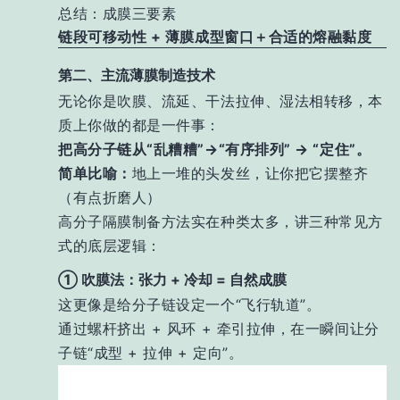
总结：成膜三要素
链段可移动性 + 薄膜成型窗口＋合适的熔融黏度
第二、主流薄膜制造技术
无论你是吹膜、流延、干法拉伸、湿法相转移，本
质上你做的都是一件事：
把高分子链从“乱糟糟”→“有序排列” → “定住”。
简单比喻：
地上一堆的头发丝，让你把它摆整齐
（有点折磨人）
高分子隔膜制备方法实在种类太多，讲三种常见方
式的底层逻辑：
① 吹膜法：张力 + 冷却 = 自然成膜
这更像是给分子链设定一个“飞行轨道”。
通过螺杆挤出 + 风环 + 牵引拉伸，在一瞬间让分
子链“成型 + 拉伸 + 定向”。