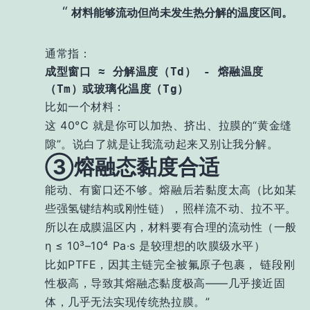
材料能够流动但尚未发生热分解的温度区间。
通常指：
成型窗口 ≈ 分解温度（
Td
） - 熔融温度
（Tm）或玻璃化温度（Tg）
比如一个材料：
这 40°C 就是你可以加热、挤出、拉膜的“黄金缝
隙”。说白了就是让我流动起来又别让我分解。
③熔融态黏度合适
能动、有窗口还不够。熔融后若黏度太高（比如某
些强氢键结构或刚性链），照样流不动、拉不平。
所以在成膜温区内，材料要有合理的流动性（一般
η ≤ 10³–10⁴ Pa·s 是较理想的吹膜级水平）
比如PTFE，因其主链完全被氟原子包裹， 链段刚
性极高，导致其熔融态黏度极高——几乎接近固
体，几乎无法实现传统热拉膜。”