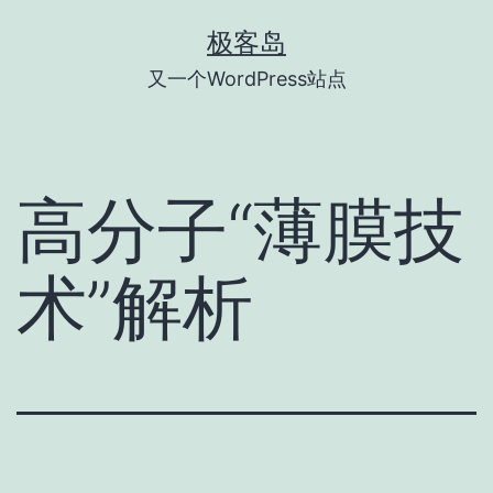
跳
极客岛
至
又一个WordPress站点
内
容
高分子“薄膜技
术”解析