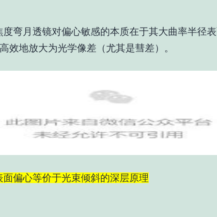
焦度弯月透镜对偏心敏感的本质在于其大曲率半径表
高效地放大为光学像差（尤其是彗差）。
表面偏心等价于光束倾斜的深层原理