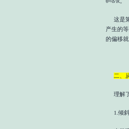
θ≈δ/R。
这是
产生的等
的偏移就
二、
理解
1.倾