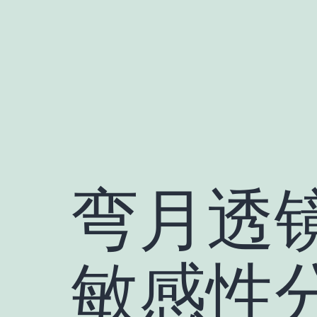
跳
至
内
容
弯月透
敏感性