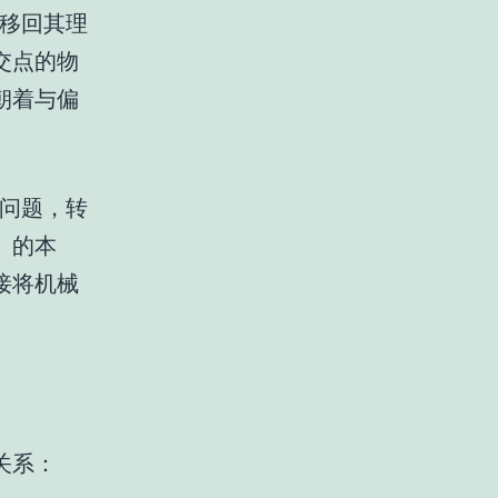
移回其理
交点的物
朝着与偏
问题，转
）的本
接将机械
关系：