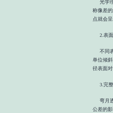
光学
称像差的
点就会呈
2.表
不同
单位倾斜
径
表
面对
3.
弯月
公差的影