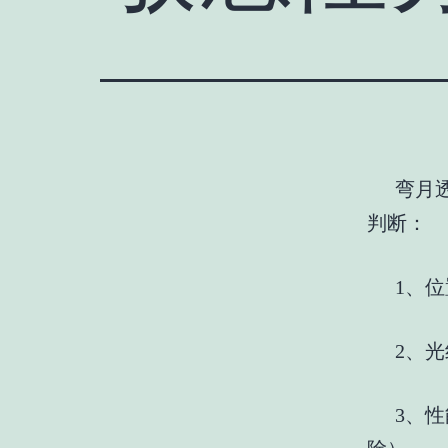
弯月
判断：
1、
位
2、
光
3、
性