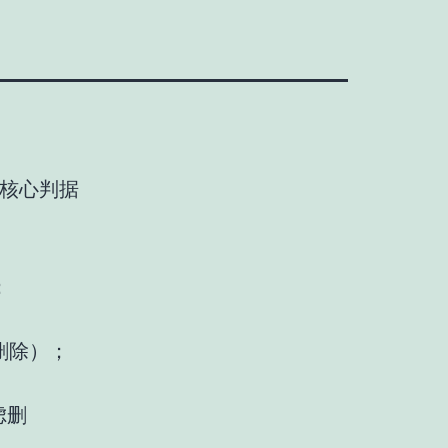
核心判据
；
删除）
；
虑删