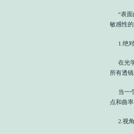
“表
敏感性的
1.
在光
所有透镜
当一
点和曲率
2.视