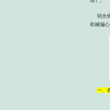
除）。
弱光
机械偏心
一、