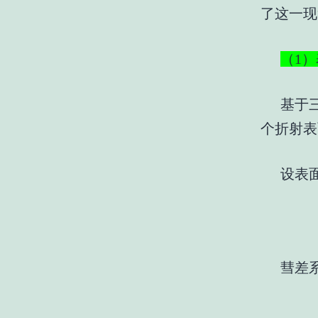
了这
（
1
）
基于
个折射表
设表
彗差