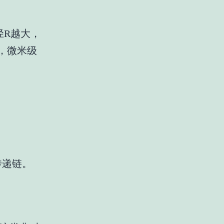
径R越大，
，微米级
传递链。