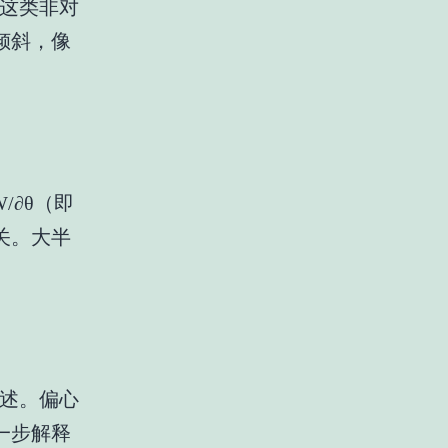
这类非对
倾斜，像
∂θ（即
关。大半
述。偏心
一步解释