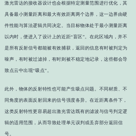
激光雷达的接收器设计
也会根据
特定测量范围进行优化，其
具备最小测量距离和最大有效距离两个边界，这一边界由硬
件性能与算法逻辑共同决定。当目标物体处于最小测量距离
以内时，便进入了设计上的近距
“盲区”。在此区域内，并
不
是
所有反射信号都能被有效捕获
，
返回的信息有时被判定为
噪声，有时被过滤掉，有时则被不稳定地记录，这些都会导
致点云中出现
“吸点”。
此外，物体的反射特性也
可能产生吸点问题
。不同材质、不
同角度的表面反射回来的信号强度各异。在近距离条件下，
这类反射特性更容易超出
激光
雷达既有的滤波与信号判定逻
辑的适用范围，从而导致处理单元误判或丢弃部分返回信
号。