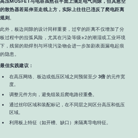
高压MOSFET与电容虽然在平面上满足电气间隙，但其悬空
的散热器若延伸至走线上方，实际上往往已违反了爬电距离
规则
。
此外，板边间隙的设计同样重要，过窄的距离不仅增加了分
板过程中的拉弧风险，尤其在污染等级≥2的潮湿或工业环境
下，残留的助焊剂与环境污染物会进一步加剧表面漏电起痕
的隐患。
最佳实践建议：
在高压网络、板边或低压区域之间预留至少
3倍
的元件宽
度。
调整元件方向，避免组装后爬电路径重叠。
通过丝印区域和装配标记，在不同层之间区分高压和低压
区域。
利用板上特征（如开槽、缺口）来隔离导电特征。